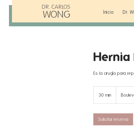
DR. CARLOS
WONG
Inicio
Dr. 
Hernia 
Es la cirugía para re
30 min
3
Boulev
0
m
Solicitar reserva
i
n