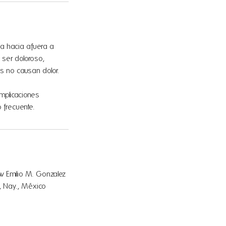
ja hacia afuera a
 ser doloroso,
as no causan dolor.
mplicaciones
 frecuente.
Av Emilio M. Gonzalez
c, Nay., México