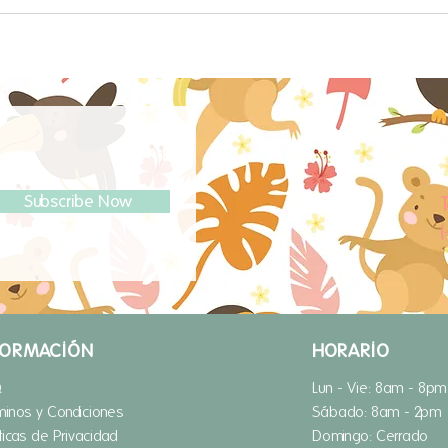
Subscribe Now
T
FORMACIÓN
HORARIO
Q
Lun - Vie: 8am - 8pm
minos y Condiciones
​​Sábado: 8am - 2pm
íticas de Privacidad
​Domingo: Cerrado