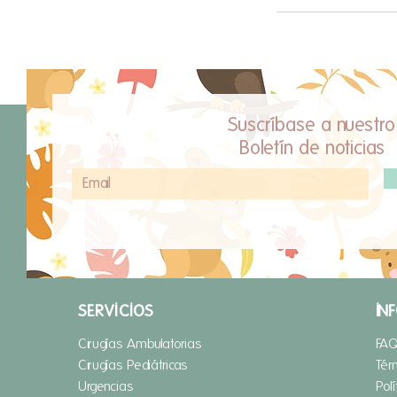
Suscríbase a nuestro
Boletín de noticias
SERVICIOS
IN
Cirugías Ambulatorias
FA
Cirugías Pediátricas
Tér
Urgencias
Pol