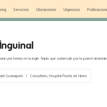
Wong
Servicios
Ubicaciones
Urgencias
Publicacion
Inguinal
parar una hernia en la ingle. Tejido que sobresale por la pared abdomin
ard Guanajuato
|
Consultorio, Hospital Puerta de Hierro