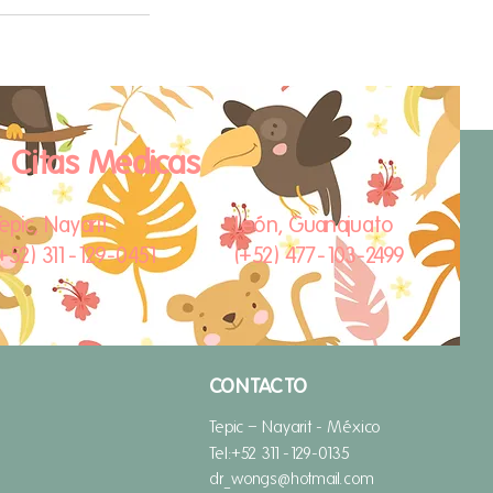
Citas Medicas
epic, Nayarit
León, Guanajuato
(​+52) 311-129-0451
(​+52) 477-103-2499
CONTACTO
Tepic – Nayarit -
México
Tel:
+52 311-129-0135
dr_wongs@hotmail.com