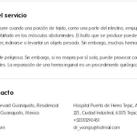
l servicio
curre cuando una porción de tejido, como una parte del intestino, empu
ebilitado en los músculos abdominales. El bulto que se produce puede
er, inclinarse o levantar un objeto pesado. Sin embargo, muchas herni
 peligrosa. Sin embargo, si no mejora por sí sola, puede provocar co
es. La reparación de una hernia inguinal es un procedimiento quirúrgico
tacto
levard Guanajuato, Residencial
Hospital Puerta de Hierro Tepic, 
, Guanajuato, Mexico
221, Ciudad Industrial, 63175 Tepi
+523111290451
com
dr_wongs@hotmail.com