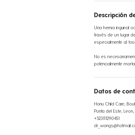
Descripción de
Una hernia inguinal o
través de un lugar d
especialmente al tos
No es necesariamente
potencialmente mortal
Datos de con
Honu Child Care, Bou
Punta del Este, Leon
+523111290451
dr_wongs@hotmail.