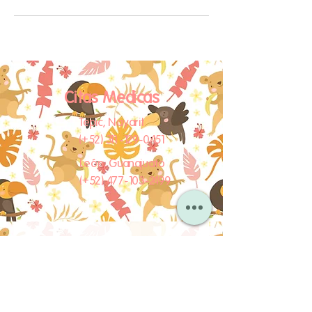
Citas Medicas
Tepic, Nayarit
(​+52) 311-129-0451
León, Guanajuato
(​+52) 477-103-2499
Suscríbase a nuestro
Boletín de noticias