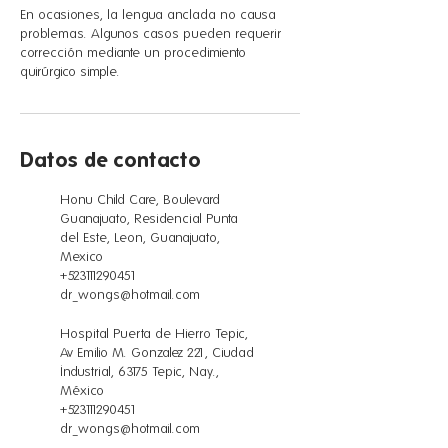
En ocasiones, la lengua anclada no causa
problemas. Algunos casos pueden requerir
corrección mediante un procedimiento
quirúrgico simple.
Datos de contacto
Honu Child Care, Boulevard
Guanajuato, Residencial Punta
del Este, Leon, Guanajuato,
Mexico
+523111290451
dr_wongs@hotmail.com
Hospital Puerta de Hierro Tepic,
Av Emilio M. Gonzalez 221, Ciudad
Industrial, 63175 Tepic, Nay.,
México
+523111290451
dr_wongs@hotmail.com