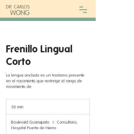
DR. CARLOS
WONG
Frenillo Lingual
Corto
La lengua anclada es un trastorno presente
en el nacimiento que restringe el rango de
movimiento de
30 min
3
0
Boulevard Guanajuato
|
Consultorio,
m
Hospital Puerta de Hierro
i