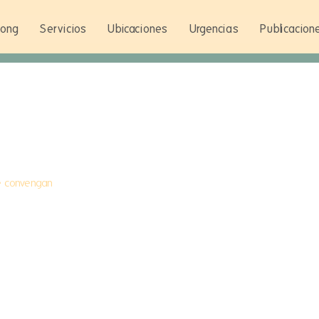
Wong
Servicios
Ubicaciones
Urgencias
Publicacion
te convengan