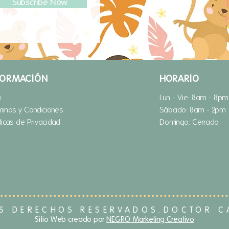
Subscribe Now
T
FORMACIÓN
HORARIO
Q
Lun - Vie: 8am - 8pm
minos y Condiciones
​​Sábado: 8am - 2pm
íticas de Privacidad
​Domingo: Cerrado
S DERECHOS RESERVADOS.DOCTOR 
Sitio Web creado por
NEGRO Marketing Creativo