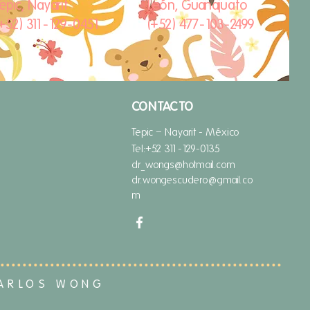
epic, Nayarit
León, Guanajuato
(​+52) 311-129-0451
(​+52) 477-103-2499
CONTACTO
Tepic – Nayarit -
México
Tel:
+52 311-129-0135
dr_wongs@hotmail.com
dr.wongescudero@gmail.co
m
CARLOS WONG