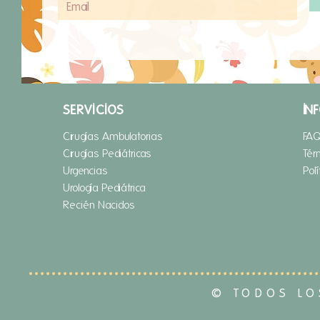
SERVICIOS
IN
Cirugías Ambulatorias
FA
Cirugías Pediátricas
Tér
Urgencias
Pol
Urología Pediátrica
Recién Nacidos
© TODOS LO