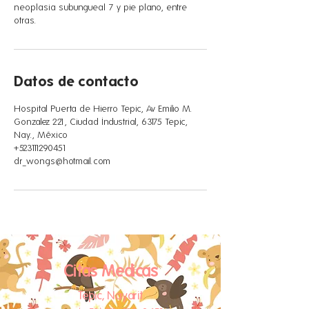
neoplasia subungueal 7 y pie plano, entre
otras.
Datos de contacto
Hospital Puerta de Hierro Tepic, Av Emilio M.
Gonzalez 221, Ciudad Industrial, 63175 Tepic,
Nay., México
+523111290451
dr_wongs@hotmail.com
Citas Medicas
Tepic, Nayarit