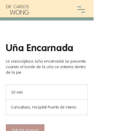
DR. CARLOS
WONG
Uña Encarnada
La onicocriptosis (uña encarnada) Se presenta
cuando el borde de la uña se entierra dentro
de la pie
30 min
3
0
Consultorio, Hospital Puerta de Hierro
m
i
n
Solicitar reserva