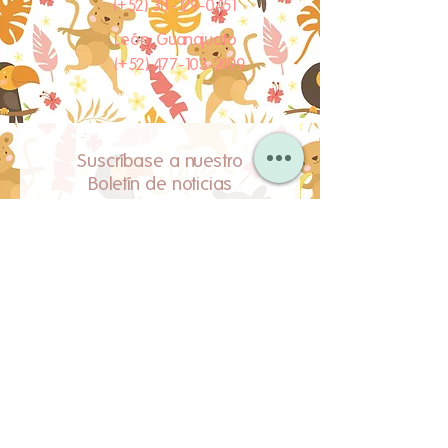
(​+52) 311-129-0451
León, Guanajuato
(​+52) 477-103-2499
Suscríbase a nuestro
Boletín de noticias
Subscribe Now
HORARIO
Lun - Vie: 8am - 8pm