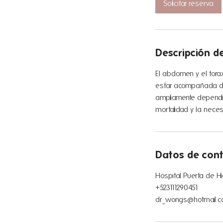
Solicitar reserva
i
n
Descripción de
El abdomen y el tora
estar acompañada de 
ampliamente dependie
mortalidad y la nece
Datos de con
Hospital Puerta de Hie
+523111290451
dr_wongs@hotmail.