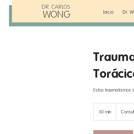
DR. CARLOS
WONG
Inicio
Dr. 
Trauma
Torácic
Estos traumatismos s
30 min
3
Consult
0
m