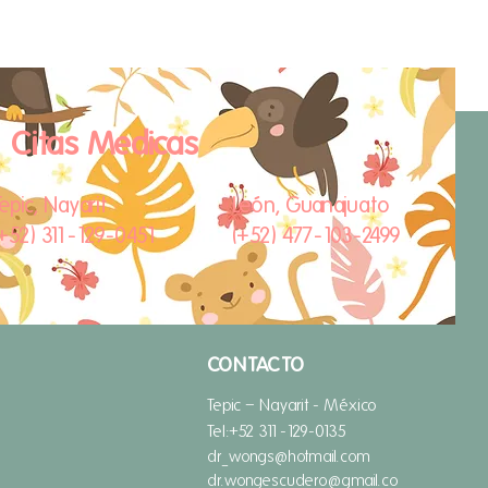
Citas Medicas
epic, Nayarit
León, Guanajuato
(​+52) 311-129-0451
(​+52) 477-103-2499
CONTACTO
Tepic – Nayarit -
México
Tel:
+52 311-129-0135
dr_wongs@hotmail.com
dr.wongescudero@gmail.co