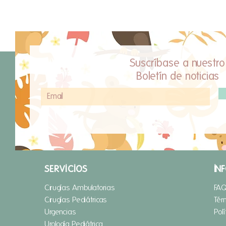
Suscríbase a nuestro
Boletín de noticias
SERVICIOS
IN
Cirugías Ambulatorias
FA
Cirugías Pediátricas
Tér
Urgencias
Pol
Urología Pediátrica