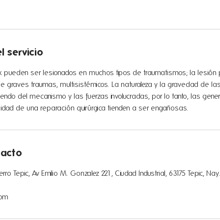
l servicio
x pueden ser lesionados en muchos tipos de traumatismos; la lesión 
graves traumas, multisistémicos. La naturaleza y la gravedad de las
ndo del mecanismo y las fuerzas involucradas, por lo tanto, las gener
sidad de una reparación quirúrgica tienden a ser engañosas.
tacto
rro Tepic, Av Emilio M. Gonzalez 221, Ciudad Industrial, 63175 Tepic, Na
com