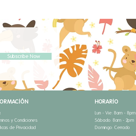
Subscribe Now
T
FORMACIÓN
HORARIO
Q
Lun - Vie: 8am - 8pm
minos y Condiciones
​​Sábado: 8am - 2pm
íticas de Privacidad
​Domingo: Cerrado